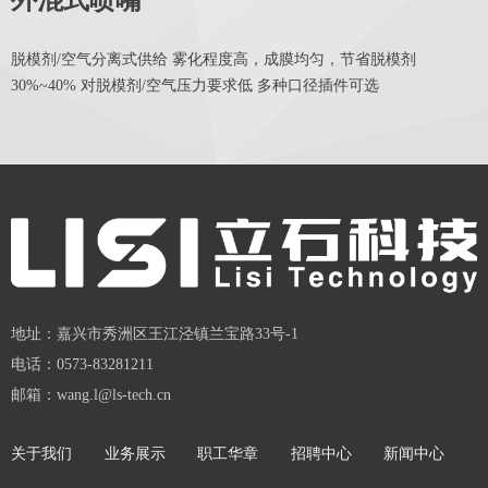
外混式喷嘴
脱模剂/空气分离式供给 雾化程度高，成膜均匀，节省脱模剂
30%~40% 对脱模剂/空气压力要求低 多种口径插件可选
地址：
嘉兴市秀洲区王江泾镇兰宝路33号-1
电话：
0573-83281211
邮箱：
wang.l@ls-tech.cn
关于我们
业务展示
职工华章
招聘中心
新闻中心